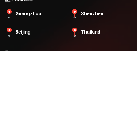
Guangzhou
Shenzhen
Beijing
Thailand
Contact Email
grclab2005@gmail.com
Contact Number
Guangzhou
：
133 2645 5778 (Wechat)
Shenzhen
：
199 2754 8191 (Wechat)
Beijing
：
186 1208 8912(Wechat)