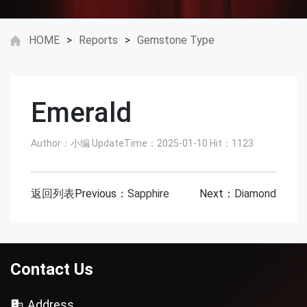
HOME
>
Reports
>
Gemstone Type
Emerald
Author：小编
UpdateTime：2025-01-10
Hit：
1123
返回列表
Previous：
Sapphire
Next：
Diamond
Contact Us
Address